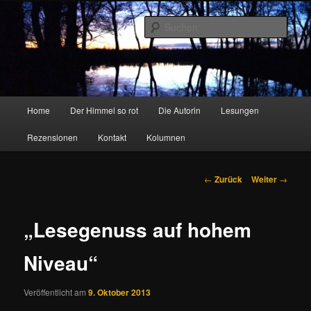
Zum
Inhalt
Such
wechseln
Marion Feldhausen – Autorin
Hauptmenü
Home
Der Himmel so rot
Die Autorin
Lesungen
Rezensionen
Kontakt
Kolumnen
Beitragsnavigation
←
Zurück
Weiter
→
„Lesegenuss auf hohem
Niveau“
Veröffentlicht am
9. Oktober 2013