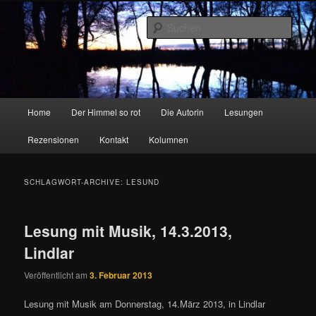
Zum
Zum
Inhalt
sekundären
Such
wechseln
Inhalt
wechseln
Marion Feldhausen – Autorin
Hauptmenü
Home
Der Himmel so rot
Die Autorin
Lesungen
Rezensionen
Kontakt
Kolumnen
SCHLAGWORT-ARCHIVE:
LESUND
Lesung mit Musik, 14.3.2013,
Lindlar
Veröffentlicht am
3. Februar 2013
Lesung mit Musik am Donnerstag, 14.März 2013, in Lindlar