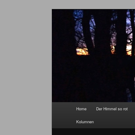
Zum
Inhalt
wechseln
Marion Feldha
Hauptmenü
Home
Der Himmel so rot
Kolumnen