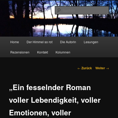
Zum
Inhalt
Such
wechseln
Marion Feldhausen – Autorin
Hauptmenü
Home
Der Himmel so rot
Die Autorin
Lesungen
Rezensionen
Kontakt
Kolumnen
Beitragsnavigation
←
Zurück
Weiter
→
„Ein fesselnder Roman
voller Lebendigkeit, voller
Emotionen, voller